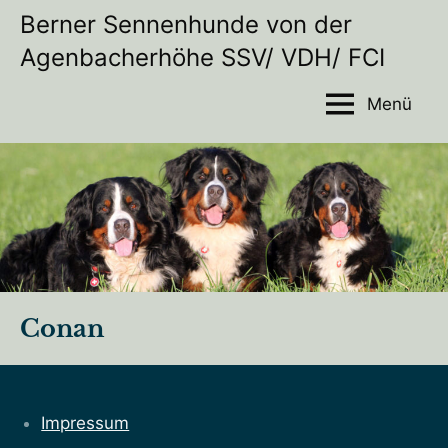
Zum
Berner Sennenhunde von der
Inhalt
Agenbacherhöhe SSV/ VDH/ FCI
Wir
springen
möchten
Ihnen
Menü
unsere
Hundezucht
und
unser
Alltagsleben
mit
unseren
Hunden
auf
dieser
Conan
Homepage
vorstellen
Impressum