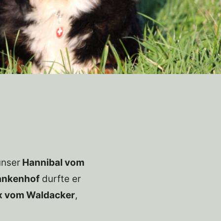
unser
Hannibal vom
ankenhof
durfte er
x vom Waldacker
,