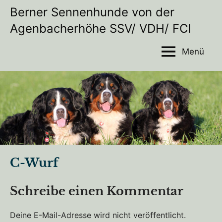
Zum
Berner Sennenhunde von der
Inhalt
Agenbacherhöhe SSV/ VDH/ FCI
Wir
springen
möchten
Ihnen
Menü
unsere
Hundezucht
und
unser
Alltagsleben
mit
unseren
Hunden
auf
dieser
C-Wurf
Homepage
vorstellen
Veröffentlicht
von
in
Schreibe einen Kommentar
am
admin
Uncategorized
August
Deine E-Mail-Adresse wird nicht veröffentlicht.
21,